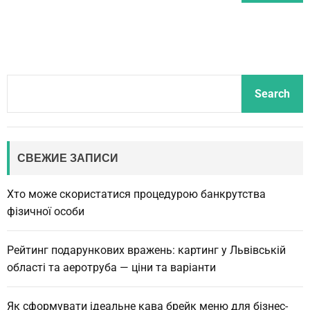
S
Search
e
a
r
c
СВЕЖИЕ ЗАПИСИ
h
Хто може скористатися процедурою банкрутства
фізичної особи
Рейтинг подарункових вражень: картинг у Львівській
області та аеротруба — ціни та варіанти
Як сформувати ідеальне кава брейк меню для бізнес-