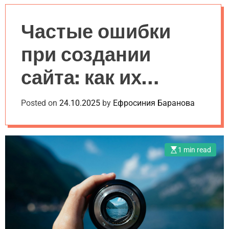
a
l
c
c
n
e
h
h
v
c
Частые ошибки
a
o
s
l
при создании
W
o
i
r
сайта: как их
d
m
g
o
e
d
избежать
Posted on
24.10.2025
by
Ефросиния Баранова
t
e
1 min read