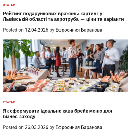
СТАТЬИ
Рейтинг подарункових вражень: картинг у
Львівській області та аеротруба — ціни та варіанти
Posted on
12.04.2026
by
Ефросиния Баранова
СТАТЬИ
Як сформувати ідеальне кава брейк меню для
бізнес-заходу
Posted on
26.03.2026
by
Ефросиния Баранова