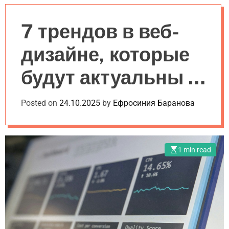
a
l
c
c
n
e
h
h
v
c
7 трендов в веб-
a
o
s
l
дизайне, которые
W
o
i
r
будут актуальны в
d
m
g
o
e
d
2025 году
Posted on
24.10.2025
by
Ефросиния Баранова
t
e
1 min read