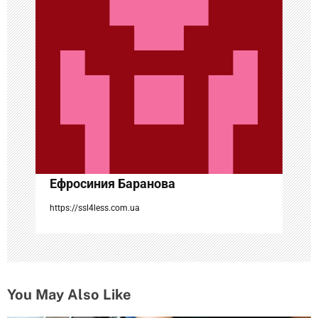
п
о
з
а
п
и
с
Ефросиния Баранова
я
https://ssl4less.com.ua
м
You May Also Like