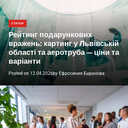
СТАТЬИ
Рейтинг подарункових
вражень: картинг у Львівській
області та аеротруба — ціни та
варіанти
Posted on
12.04.2026
by
Ефросиния Баранова