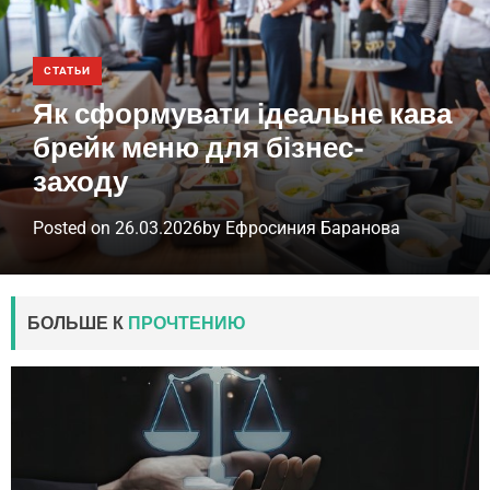
СТАТЬИ
Як сформувати ідеальне кава
брейк меню для бізнес-
заходу
Posted on
26.03.2026
by
Ефросиния Баранова
БОЛЬШЕ К
ПРОЧТЕНИЮ