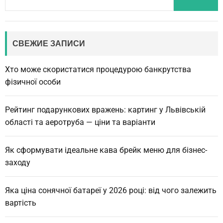
e
a
r
c
СВЕЖИЕ ЗАПИСИ
h
Хто може скористатися процедурою банкрутства
фізичної особи
Рейтинг подарункових вражень: картинг у Львівській
області та аеротруба — ціни та варіанти
Як сформувати ідеальне кава брейк меню для бізнес-
заходу
Яка ціна сонячної батареї у 2026 році: від чого залежить
вартість