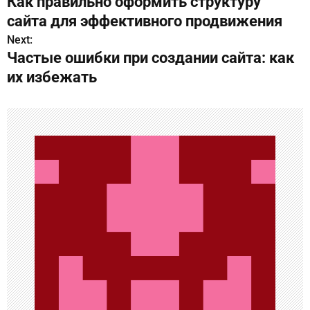
Как правильно оформить структуру
а
сайта для эффективного продвижения
в
Next:
Частые ошибки при создании сайта: как
и
их избежать
г
а
ц
и
я
п
о
з
а