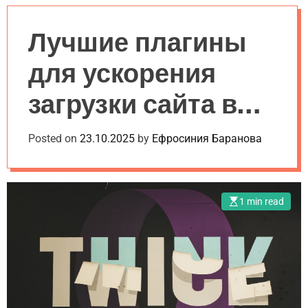
a
l
c
c
n
e
h
h
v
c
Лучшие плагины
a
o
s
l
для ускорения
W
o
i
r
загрузки сайта в
d
m
g
o
e
d
2025 году
Posted on
23.10.2025
by
Ефросиния Баранова
t
e
1 min read