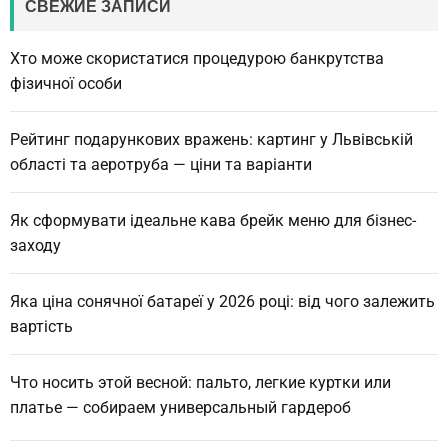
СВЕЖИЕ ЗАПИСИ
h
Хто може скористатися процедурою банкрутства
фізичної особи
Рейтинг подарункових вражень: картинг у Львівській
області та аеротруба — ціни та варіанти
Як сформувати ідеальне кава брейк меню для бізнес-
заходу
Яка ціна сонячної батареї у 2026 році: від чого залежить
вартість
Что носить этой весной: пальто, легкие куртки или
платье — собираем универсальный гардероб