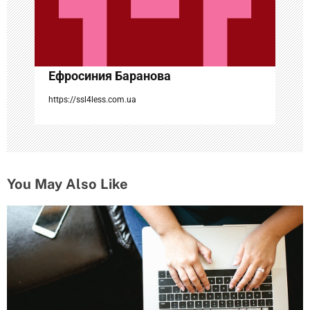
п
и
с
Ефросиния Баранова
я
https://ssl4less.com.ua
м
You May Also Like