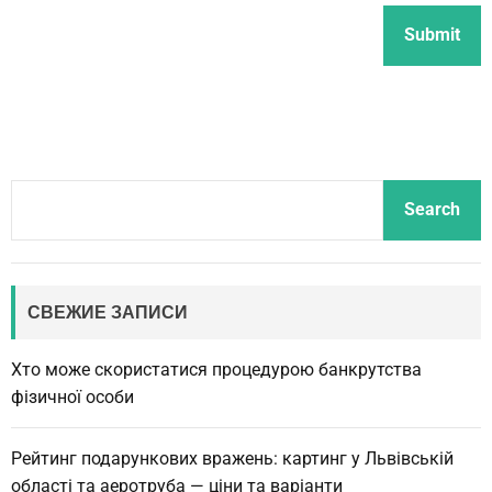
S
Search
e
a
r
c
СВЕЖИЕ ЗАПИСИ
h
Хто може скористатися процедурою банкрутства
фізичної особи
Рейтинг подарункових вражень: картинг у Львівській
області та аеротруба — ціни та варіанти