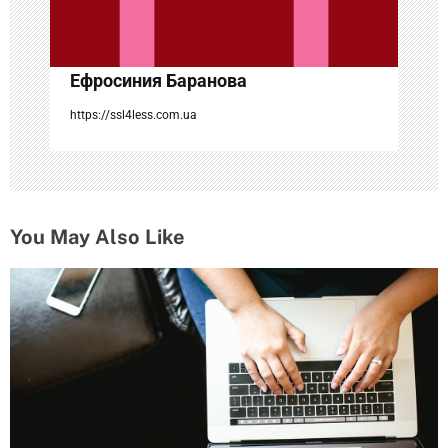
с
я
Ефросиния Баранова
м
https://ssl4less.com.ua
You May Also Like