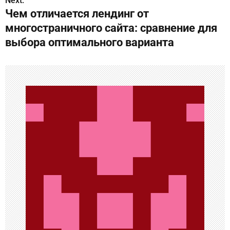
Next:
и
Чем отличается лендинг от
г
многостраничного сайта: сравнение для
выбора оптимального варианта
а
ц
и
я
п
о
з
а
п
и