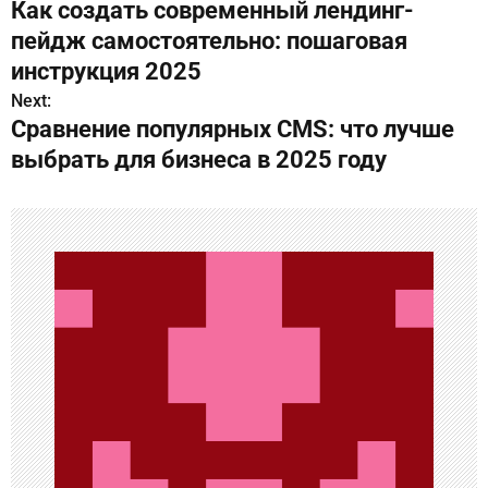
Как создать современный лендинг-
а
пейдж самостоятельно: пошаговая
в
инструкция 2025
Next:
и
Сравнение популярных CMS: что лучше
г
выбрать для бизнеса в 2025 году
а
ц
и
я
п
о
з
а