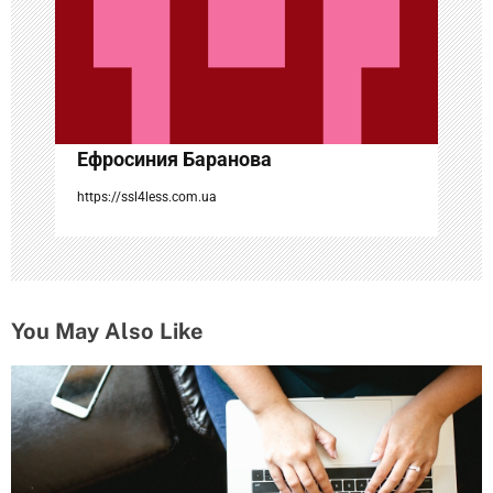
п
и
с
Ефросиния Баранова
я
https://ssl4less.com.ua
м
You May Also Like