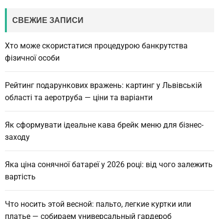
r
c
СВЕЖИЕ ЗАПИСИ
h
Хто може скористатися процедурою банкрутства
фізичної особи
Рейтинг подарункових вражень: картинг у Львівській
області та аеротруба — ціни та варіанти
Як сформувати ідеальне кава брейк меню для бізнес-
заходу
Яка ціна сонячної батареї у 2026 році: від чого залежить
вартість
Что носить этой весной: пальто, легкие куртки или
платье — собираем универсальный гардероб