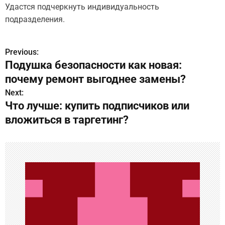
Удастся подчеркнуть индивидуальность
подразделения.
Previous:
Н
Подушка безопасности как новая:
а
почему ремонт выгоднее замены?
в
Next:
Что лучше: купить подписчиков или
и
вложиться в таргетинг?
г
а
ц
и
я