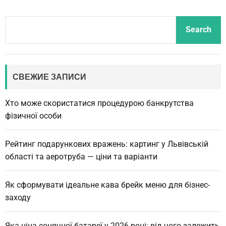
S
Search
e
a
r
c
СВЕЖИЕ ЗАПИСИ
h
Хто може скористатися процедурою банкрутства
фізичної особи
Рейтинг подарункових вражень: картинг у Львівській
області та аеротруба — ціни та варіанти
Як сформувати ідеальне кава брейк меню для бізнес-
заходу
Яка ціна сонячної батареї у 2026 році: від чого залежить