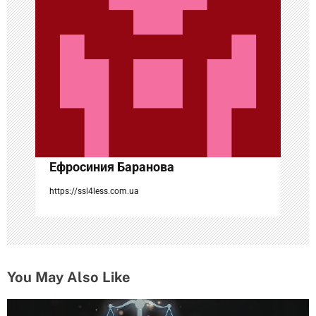
п
о
з
а
п
и
с
Ефросиния Баранова
я
https://ssl4less.com.ua
м
You May Also Like