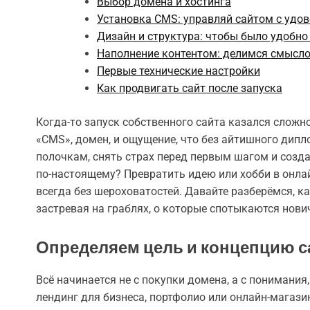
Выбор домена и хостинга
Установка CMS: управляй сайтом с удо
Дизайн и структура: чтобы было удобно
Наполнение контентом: делимся смысл
Первые технические настройки
Как продвигать сайт после запуска
Когда-то запуск собственного сайта казался сложно
«CMS», домен, и ощущение, что без айтишного дипло
полочкам, снять страх перед первым шагом и создат
по-настоящему? Превратить идею или хобби в онлай
всегда без шероховатостей. Давайте разберёмся, ка
застревая на граблях, о которые спотыкаются нови
Определяем цель и концепцию с
Всё начинается не с покупки домена, а с понимания,
лендинг для бизнеса, портфолио или онлайн-магаз