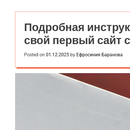
c
a
n
v
Подробная инструкц
a
s
свой первый сайт с
W
i
d
Posted on
01.12.2025
by
Ефросиния Баранова
g
e
t