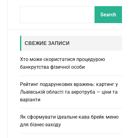
ff
t
r
S
l
c
c
Search
e
h
h
e
c
a
o
r
l
c
o
СВЕЖИЕ ЗАПИСИ
r
h
m
Хто може скористатися процедурою
o
d
банкрутства фізичної особи
e
Рейтинг подарункових вражень: картинг у
Львівській області та аеротруба — ціни та
варіанти
Як сформувати ідеальне кава брейк меню
для бізнес-заходу