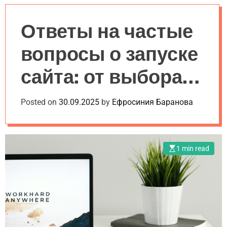
a
l
c
c
n
e
h
h
v
c
Ответы на частые
a
o
s
l
вопросы о запуске
W
o
i
r
сайта: от выбора
d
m
g
o
e
d
платформы до
Posted on
30.09.2025
by
Ефросиния Баранова
t
e
публикации
1 min read