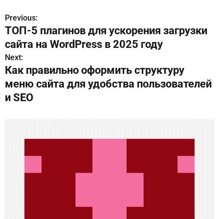
Previous:
Н
ТОП-5 плагинов для ускорения загрузки
а
сайта на WordPress в 2025 году
в
Next:
Как правильно оформить структуру
и
меню сайта для удобства пользователей
г
и SEO
а
ц
и
я
п
о