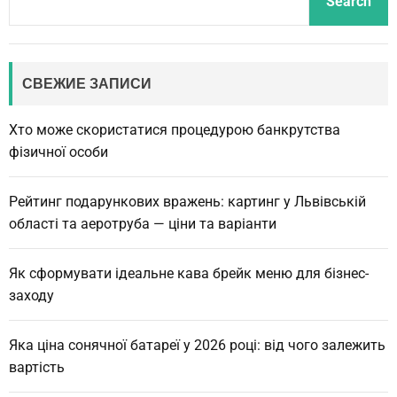
Search
e
a
r
c
СВЕЖИЕ ЗАПИСИ
h
Хто може скористатися процедурою банкрутства
фізичної особи
Рейтинг подарункових вражень: картинг у Львівській
області та аеротруба — ціни та варіанти
Як сформувати ідеальне кава брейк меню для бізнес-
заходу
Яка ціна сонячної батареї у 2026 році: від чого залежить
вартість