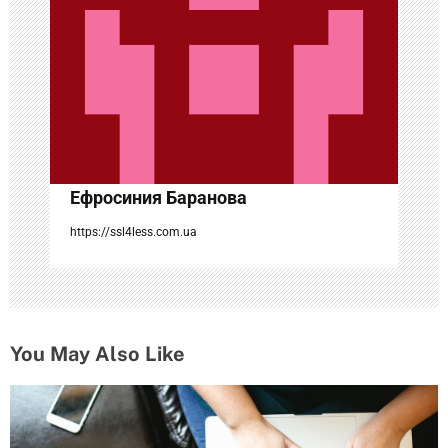
з
а
п
и
с
Ефросиния Баранова
я
https://ssl4less.com.ua
м
You May Also Like