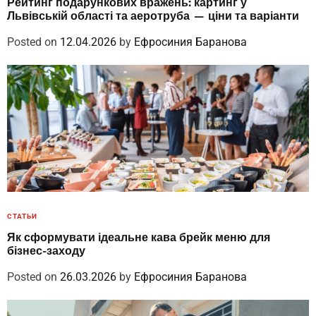
Рейтинг подарункових вражень: картинг у
Львівській області та аеротруба — ціни та варіанти
Posted on
12.04.2026
by
Ефросиния Баранова
СТАТЬИ
Як сформувати ідеальне кава брейк меню для
бізнес-заходу
Posted on
26.03.2026
by
Ефросиния Баранова