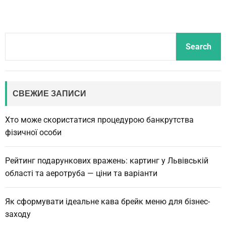
S
Search
e
a
r
c
СВЕЖИЕ ЗАПИСИ
h
Хто може скористатися процедурою банкрутства
фізичної особи
Рейтинг подарункових вражень: картинг у Львівській
області та аеротруба — ціни та варіанти
Як сформувати ідеальне кава брейк меню для бізнес-
заходу