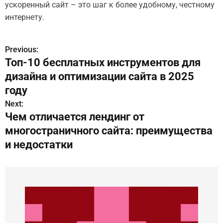
ускоренный сайт – это шаг к более удобному, честному
интернету.
Previous:
Н
Топ-10 бесплатных инструментов для
а
дизайна и оптимизации сайта в 2025
в
году
Next:
и
Чем отличается лендинг от
г
многостраничного сайта: преимущества
и недостатки
а
ц
и
я
п