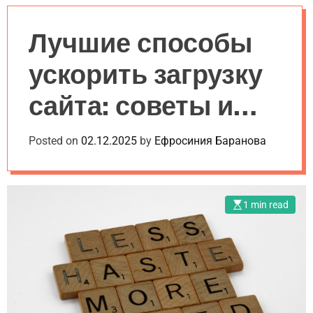
a
l
c
c
n
e
h
h
v
c
Лучшие способы
a
o
s
l
ускорить загрузку
W
o
i
r
сайта: советы и
d
m
g
o
e
d
лайфхаки для
Posted on
02.12.2025
by
Ефросиния Баранова
t
e
начинающих
1 min read