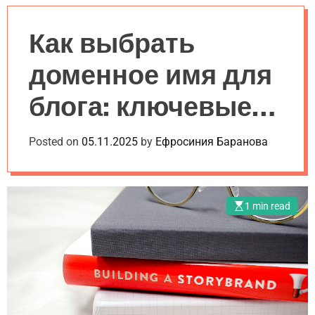
a
l
c
c
n
e
h
h
v
c
Как выбрать
a
o
s
l
доменное имя для
W
o
i
r
блога: ключевые
d
m
g
o
e
d
рекомендации
Posted on
05.11.2025
by
Ефросиния Баранова
t
e
1 min read