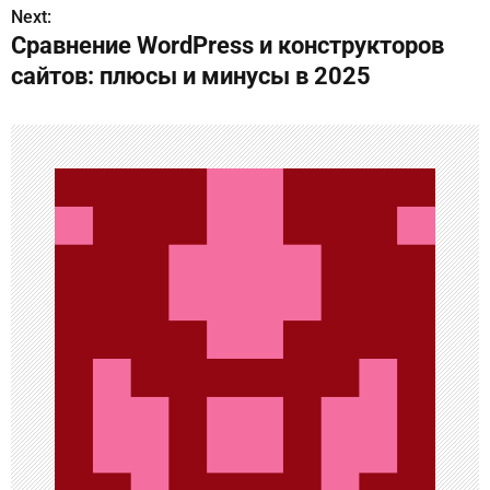
а
Next:
Сравнение WordPress и конструкторов
в
сайтов: плюсы и минусы в 2025
и
г
а
ц
и
я
п
о
з
а