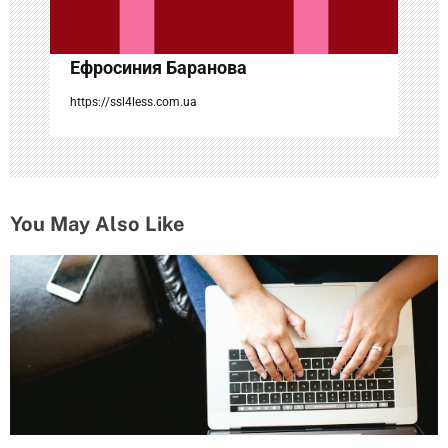
п
и
Ефросиния Баранова
с
https://ssl4less.com.ua
я
м
You May Also Like