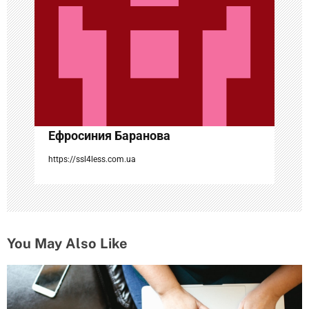
о
з
а
п
и
с
Ефросиния Баранова
я
https://ssl4less.com.ua
м
You May Also Like