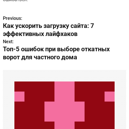
Previous:
Н
Как ускорить загрузку сайта: 7
а
эффективных лайфхаков
в
Next:
Топ-5 ошибок при выборе откатных
и
ворот для частного дома
г
а
ц
и
я
п