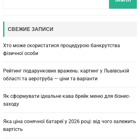
e
a
r
c
СВЕЖИЕ ЗАПИСИ
h
Хто може скористатися процедурою банкрутства
фізичної особи
Рейтинг подарункових вражень: картинг у Львівській
області та аеротруба — ціни та варіанти
Як сформувати ідеальне кава брейк меню для бізнес-
заходу
Яка ціна сонячної батареї у 2026 році: від чого залежить
вартість