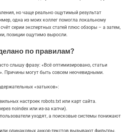
вления, но чаще реально ощутимый результат
имер, одна из моих коллег помогла локальному
счёт серии экспертных статей плюс обзоры – а затем,
ми, позиции ощутимо выросли.
 сделано по правилам?
асто слышу фразу: «Всё оптимизировано, статьи
т». Причины могут быть совсем неочевидными.
содержательных «затыков»:
ильных настроек robots.txt или карт сайта.
рез noindex или из-за капчи).
пользователи уходят, а поисковые системы понижают
или одинаковых анкор-текстов вызывают фильтры.