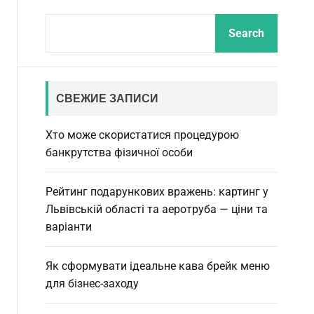
ff
t
r
S
l
c
c
Search
e
h
h
e
c
a
o
r
l
c
o
СВЕЖИЕ ЗАПИСИ
r
h
m
Хто може скористатися процедурою
o
d
банкрутства фізичної особи
e
Рейтинг подарункових вражень: картинг у
Львівській області та аеротруба — ціни та
варіанти
Як сформувати ідеальне кава брейк меню
для бізнес-заходу