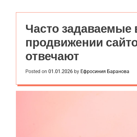
c
a
n
v
Часто задаваемые 
a
s
продвижении сайто
W
i
отвечают
d
g
e
Posted on
01.01.2026
by
Ефросиния Баранова
t