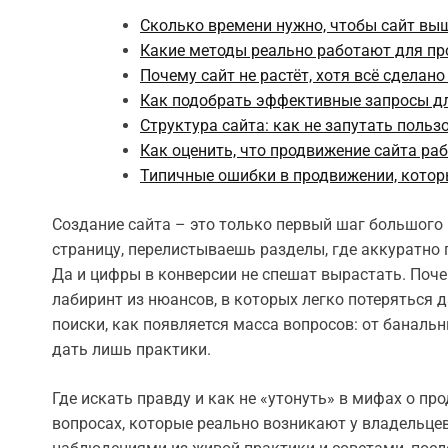
Сколько времени нужно, чтобы сайт вы
Какие методы реально работают для п
Почему сайт не растёт, хотя всё сделан
Как подобрать эффективные запросы д
Структура сайта: как не запутать польз
Как оценить, что продвижение сайта ра
Типичные ошибки в продвижении, кото
Создание сайта – это только первый шаг большого
страницу, перелистываешь разделы, где аккуратно 
Да и цифры в конверсии не спешат вырастать. Поче
лабиринт из нюансов, в которых легко потеряться 
поиски, как появляется масса вопросов: от баналь
дать лишь практики.
Где искать правду и как не «утонуть» в мифах о пр
вопросах, которые реально возникают у владельцев